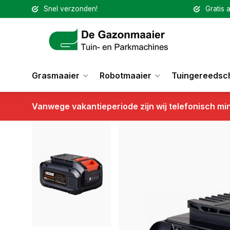
Snel verzonden!
Gratis a
Grasmaaier
Robotmaaier
Tuingereedsc
Vanwege vakantieperiode zijn wij telefonisch mi
Terug
ECHO LBP-36-150