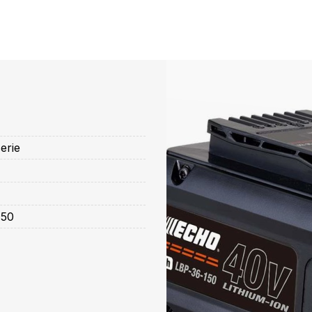
erie
50