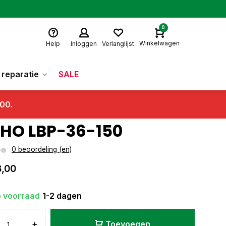
0
Winkelwagen
Help
Inloggen
Verlanglijst
reparatie
SALE
.00.
HO LBP-36-150
0 beoordeling (en)
8,00
 voorraad
1-2 dagen
+
Toevoegen