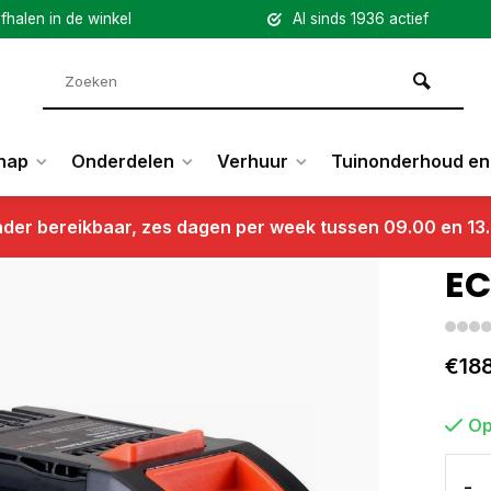
fhalen in de winkel
Al sinds 1936 actief
hap
Onderdelen
Verhuur
Tuinonderhoud en 
nder bereikbaar, zes dagen per week tussen 09.00 en 13
EC
€18
Op
-