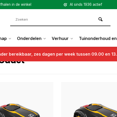
fhalen in de winkel
Al sinds 1936 actief
hap
Onderdelen
Verhuur
Tuinonderhoud en 
nder bereikbaar, zes dagen per week tussen 09.00 en 13
Cadet