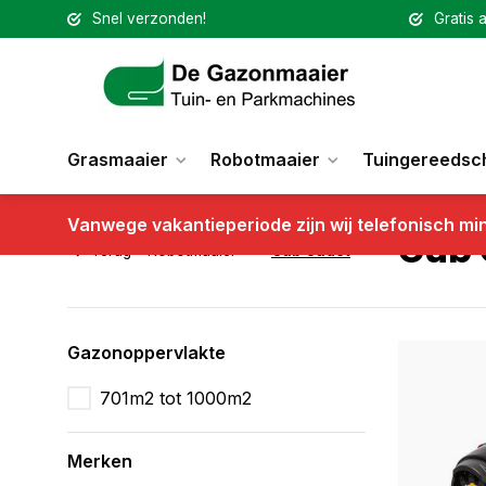
Snel verzonden!
Gratis a
Grasmaaier
Robotmaaier
Tuingereedsc
Vanwege vakantieperiode zijn wij telefonisch mi
Cub 
Terug
Robotmaaier
Cub Cadet
Gazonoppervlakte
701m2 tot 1000m2
Merken