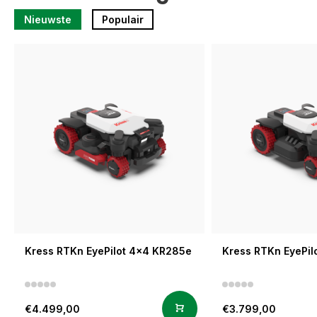
Nieuwste
Populair
Kress RTKn EyePilot 4x4 KR285e
Kress RTKn EyePil
€4.499,00
€3.799,00