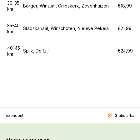
30-35
Borger, Winsum, Grijpskerk, Zevenhuizen
€18,99
km
35-40
Stadskanaal, Winschoten, Nieuwe Pekela
€21,99
km
40-45
Spijk, Delfzijl
€24,99
km
l verzonden!
Gratis afhalen