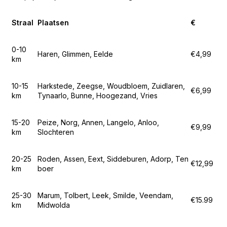
Straal
Plaatsen
€
0-10
Haren, Glimmen, Eelde
€4,99
km
10-15
Harkstede, Zeegse, Woudbloem, Zuidlaren,
€6,99
km
Tynaarlo, Bunne, Hoogezand, Vries
15-20
Peize, Norg, Annen, Langelo, Anloo,
€9,99
km
Slochteren
20-25
Roden, Assen, Eext, Siddeburen, Adorp, Ten
€12,99
km
boer
25-30
Marum, Tolbert, Leek, Smilde, Veendam,
€15.99
km
Midwolda