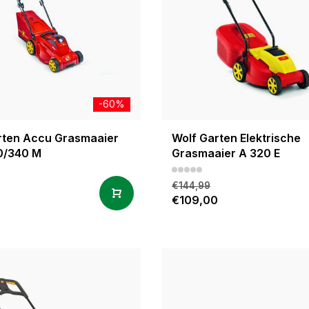
-60%
rten Accu Grasmaaier
Wolf Garten Elektrische
0/340 M
Grasmaaier A 320 E
€144,99
0
€109,00