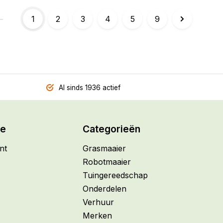
1
2
3
4
5
9
Al sinds 1936 actief
ie
Categorieën
nt
Grasmaaier
Robotmaaier
Tuingereedschap
Onderdelen
Verhuur
Merken