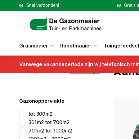
Snel verzonden!
Gratis a
Grasmaaier
Robotmaaier
Tuingereedsc
Vanwege vakantieperiode zijn wij telefonisch mi
Aanb
Terug
Collectie
Aanbiedingen
Gazonoppervlakte
tot 300m2
301m2 tot 700m2
701m2 tot 1000m2