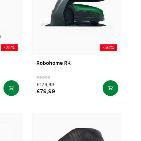
-25%
-56%
Robohome RK
€179,99
€79,99