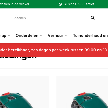
fhalen in de winkel
Al sinds 1936 actief
hap
Onderdelen
Verhuur
Tuinonderhoud en 
nder bereikbaar, zes dagen per week tussen 09.00 en 13
iedingen