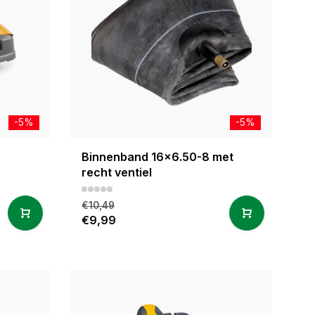
-5%
-5%
Binnenband 16x6.50-8 met
recht ventiel
€10,49
€9,99