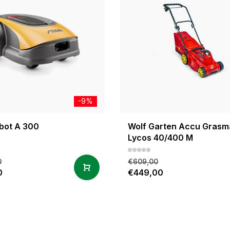
-9%
obot A 300
Wolf Garten Accu Grasm
Lycos 40/400 M
0
€609,00
0
€449,00