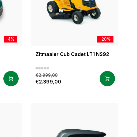
-4%
-20%
Zitmaaier Cub Cadet LT1 NS92
€2.999,00
€2.399,00