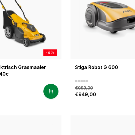
-9%
ektrisch Grasmaaier
Stiga Robot G 600
340c
€999,00
0
€949,00