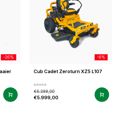
-26%
-6%
aaier
Cub Cadet Zeroturn XZ5 L107
€6.399,00
€5.999,00