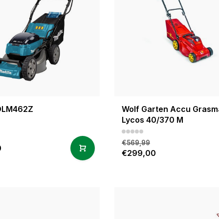
 DLM462Z
Wolf Garten Accu Grasm
Lycos 40/370 M
€569,99
0
€299,00