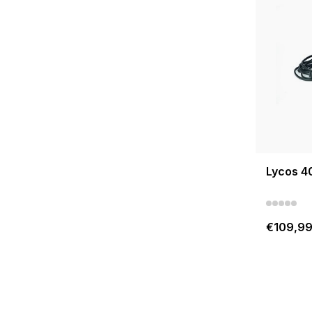
Lycos 4
€109,9