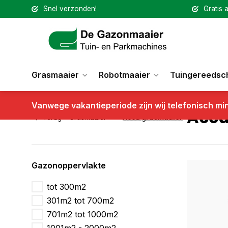
Snel verzonden!
Gratis a
Grasmaaier
Robotmaaier
Tuingereedsc
Vanwege vakantieperiode zijn wij telefonisch mi
Accu
Terug
Grasmaaier
Accu grasmaaier
Gazonoppervlakte
tot 300m2
301m2 tot 700m2
701m2 tot 1000m2