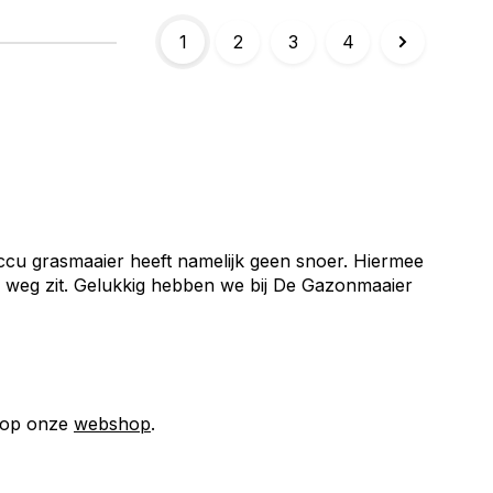
1
2
3
4
ccu grasmaaier heeft namelijk geen snoer. Hiermee
e weg zit. Gelukkig hebben we bij De Gazonmaaier
t op onze
webshop
.