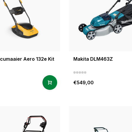
ccumaaier Aero 132e Kit
Makita DLM463Z
0
€549,00