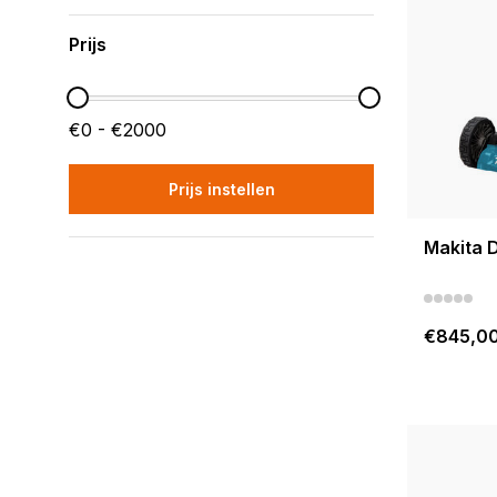
Prijs
€0 - €2000
Prijs instellen
Makita
€845,0