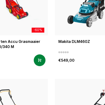
-60%
rten Accu Grasmaaier
Makita DLM460Z
0/340 M
€549,00
0