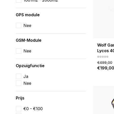
1001m2 - 2000m2
GPS module
Nee
GSM-Module
Wolf Ga
Lycos 4
Nee
€499,00
Opzuigfunctie
€199,0
Ja
Nee
Prijs
€0 - €100