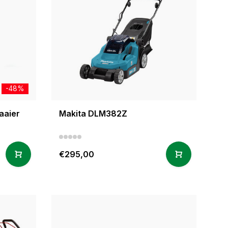
-48%
aaier
Makita DLM382Z
€295,00