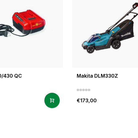
0/430 QC
Makita DLM330Z
9
€173,00