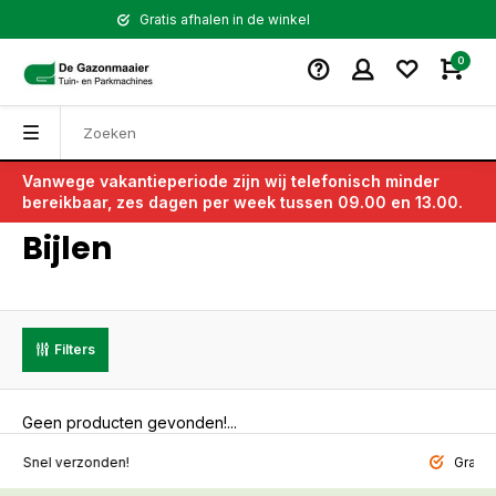
Gratis afhalen in de winkel
0
Vanwege vakantieperiode zijn wij telefonisch minder
Terug
bereikbaar, zes dagen per week tussen 09.00 en 13.00.
Bijlen
Filters
Geen producten gevonden!...
l verzonden!
Gratis afhale