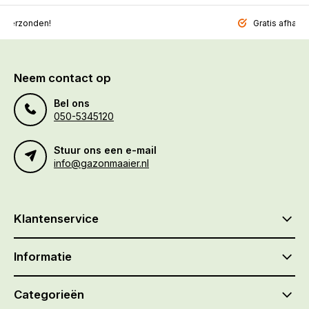
l verzonden!
Gratis afhalen
Neem contact op
Bel ons
050-5345120
Stuur ons een e-mail
info@gazonmaaier.nl
Klantenservice
Informatie
Categorieën