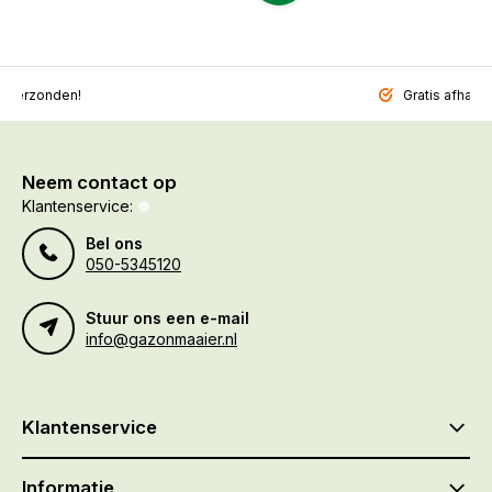
l verzonden!
Gratis afhalen
Neem contact op
Klantenservice:
Bel ons
050-5345120
Stuur ons een e-mail
info@gazonmaaier.nl
Klantenservice
Informatie