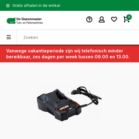
Gratis afhalen in de winkel
0
Vanwege vakantieperiode zijn wij telefonisch minder
Terug
bereikbaar, zes dagen per week tussen 09.00 en 13.00.