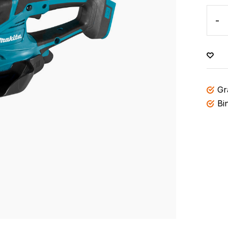
-
Gr
Bi