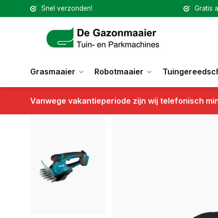
Snel verzonden!
Gratis a
Grasmaaier
Robotmaaier
Tuingereedsc
Vanwege vakantieperiode zijn wij telefonisch mi
Terug
Makita LXT 18 V accu Grasschaar DUM604Z