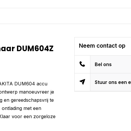
Neem contact op
chaar DUM604Z
Bel ons
Stuur ons een e
e MAKITA DUM604 accu
e ontwerp manoeuvreer je
g en gereedschapsvrij te
e ontlading met een
. Klaar voor een zorgeloze