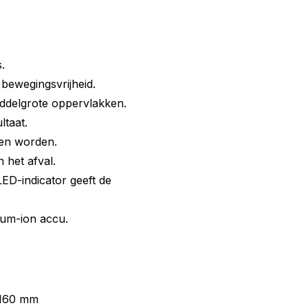
.
bewegingsvrijheid.
iddelgrote oppervlakken.
taat.
en worden.
 het afval.
LED-indicator geeft de
hium-ion accu.
160 mm