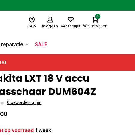
0
Winkelwagen
Help
Inloggen
Verlanglijst
reparatie
SALE
.00.
kita LXT 18 V accu
asschaar DUM604Z
0 beoordeling (en)
,00
et op voorraad
1 week