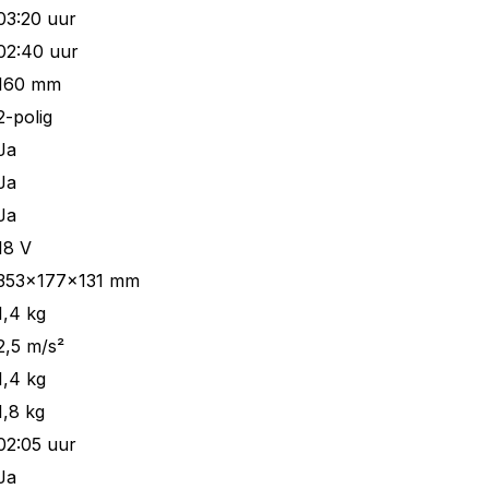
03:20 uur
02:40 uur
160 mm
2-polig
Ja
Ja
Ja
18 V
353x177x131 mm
1,4 kg
2,5 m/s²
1,4 kg
1,8 kg
02:05 uur
Ja