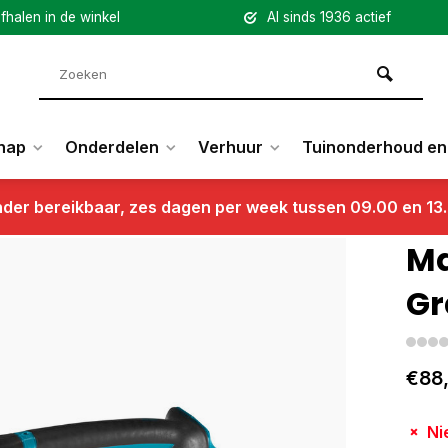
fhalen in de winkel
Al sinds 1936 actief
hap
Onderdelen
Verhuur
Tuinonderhoud en 
nder bereikbaar, zes dagen per week tussen 09.00 en 13
Ma
Gr
€88
Ni