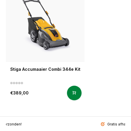
Stiga Accumaaier Combi 344e Kit
€389,00
l verzonden!
Gratis afhalen