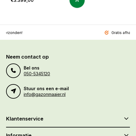
€3.399,00
l verzonden!
Gratis afhalen
Neem contact op
Bel ons
050-5345120
Stuur ons een e-mail
info@gazonmaaier.nl
Klantenservice
Informatie