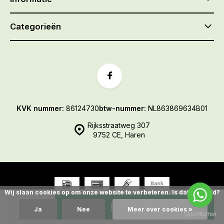
Categorieën
KVK nummer:
86124730
btw-nummer:
NL863869634B01
Rijksstraatweg 307
9752 CE, Haren
Wij slaan cookies op om onze website te verbeteren. Is dat akkoord?
© De Gazonmaaier
- Theme made by
Webdinge.nl
Sitemap
Toevoegen
Ja
Nee
Meer over cookies »