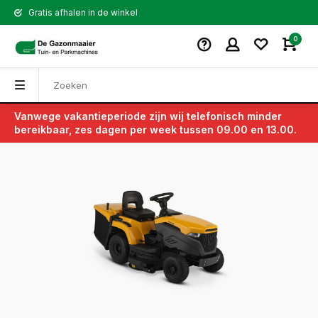
Gratis afhalen in de winkel
0
Vanwege vakantieperiode zijn wij telefonisch minder
Terug
bereikbaar, zes dagen per week tussen 09.00 en 13.00.