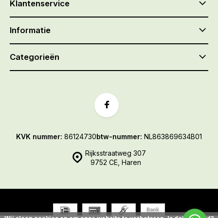
Klantenservice
Informatie
Categorieën
KVK nummer:
86124730
btw-nummer:
NL863869634B01
Rijksstraatweg 307
9752 CE, Haren