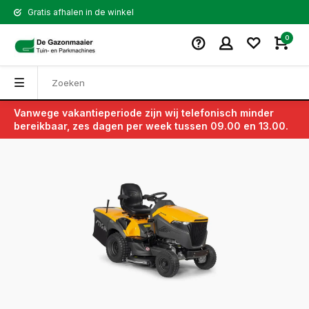
Gratis afhalen in de winkel
0
Vanwege vakantieperiode zijn wij telefonisch minder
Terug
bereikbaar, zes dagen per week tussen 09.00 en 13.00.