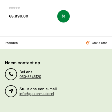
€8.899,00
l verzonden!
Gratis afhalen
Neem contact op
Bel ons
050-5345120
Stuur ons een e-mail
info@gazonmaaier.nl