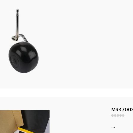
MRK7003
...