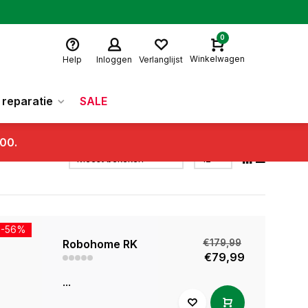
0
Winkelwagen
Help
Inloggen
Verlanglijst
reparatie
SALE
.00.
-56%
Robohome RK
€179,99
€79,99
...