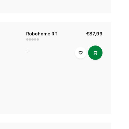
Robohome RT
€87,99
...