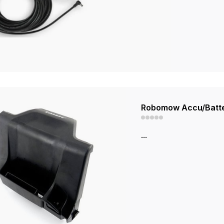
Robomow Accu/Batt
...