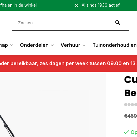
fhalen in de winkel
Al sinds 1936 actief
hap
Onderdelen
Verhuur
Tuinonderhoud en 
nder bereikbaar, zes dagen per week tussen 09.00 en 13
Cu
Be
€459
Op