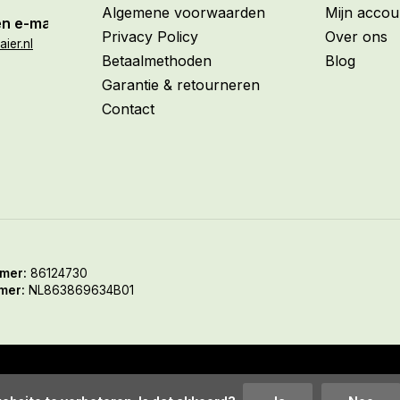
Algemene voorwaarden
Mijn accou
n e-mail
Privacy Policy
Over ons
ier.nl
Betaalmethoden
Blog
Garantie & retourneren
Contact
mer:
86124730
mer:
NL863869634B01