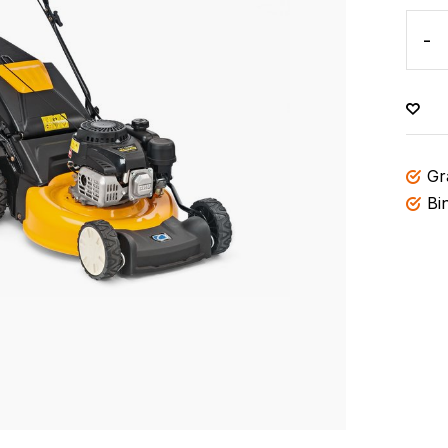
-
Gr
Bi