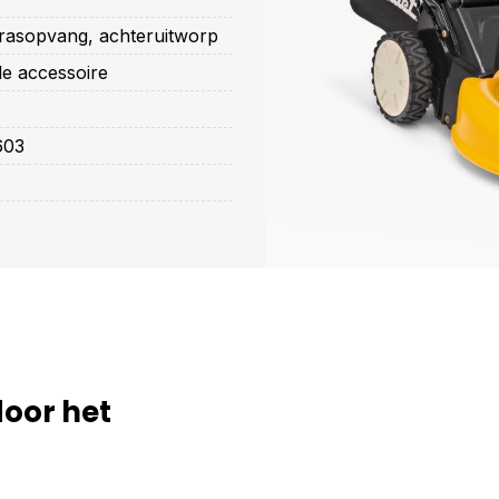
rasopvang, achteruitworp
le accessoire
603
door het