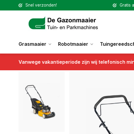
Snel verzonden!
Gratis a
Grasmaaier
Robotmaaier
Tuingereedsc
Vanwege vakantieperiode zijn wij telefonisch mi
Terug
Cub Cadet Benzinemaaier LM1 AP46