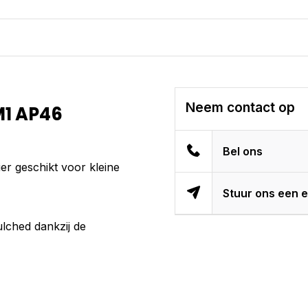
Neem contact op
M1 AP46
Bel ons
r geschikt voor kleine
Stuur ons een e
ched dankzij de