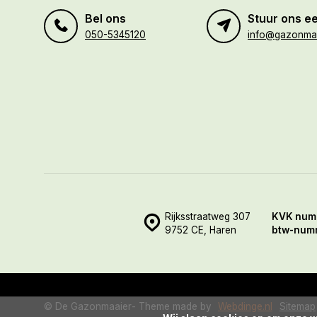
Bel ons
Stuur ons ee
050-5345120
info@gazonmaa
Rijksstraatweg 307
KVK num
9752 CE, Haren
btw-num
© De Gazonmaaier
- Theme made by
Webdinge.nl
Sitemap