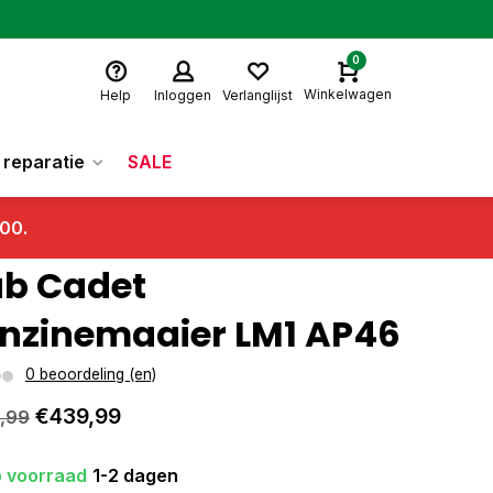
0
Winkelwagen
Help
Inloggen
Verlanglijst
reparatie
SALE
.00.
b Cadet
nzinemaaier LM1 AP46
0 beoordeling (en)
€439,99
,99
 voorraad
1-2 dagen