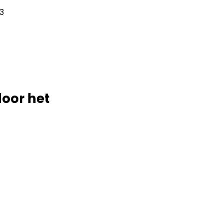
3
door het