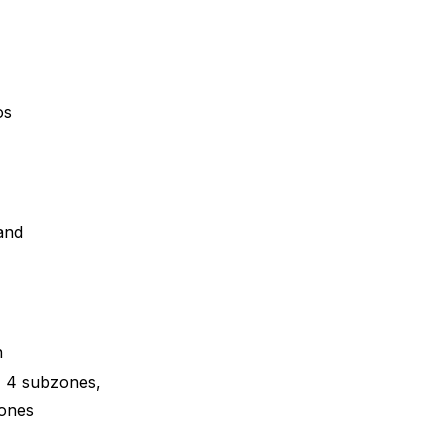
os
and
n
 4 subzones,
ones