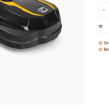
-
Gr
Bi