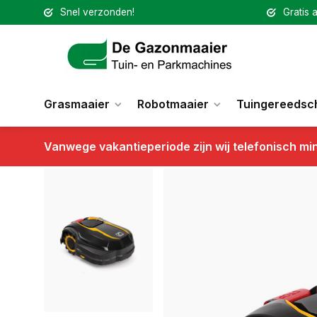
Snel verzonden!
Gratis a
Grasmaaier
Robotmaaier
Tuingereedsc
Vanwege vakantieperiode zijn wij telefonisch mi
Terug
Cub Cadet robotmaaier XR5 4000