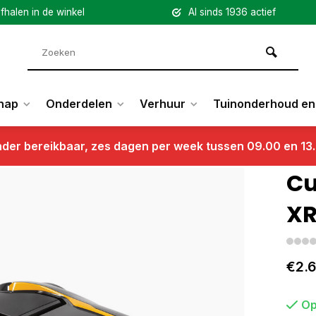
fhalen in de winkel
Al sinds 1936 actief
hap
Onderdelen
Verhuur
Tuinonderhoud en 
nder bereikbaar, zes dagen per week tussen 09.00 en 13
Cu
XR
€2.6
Op