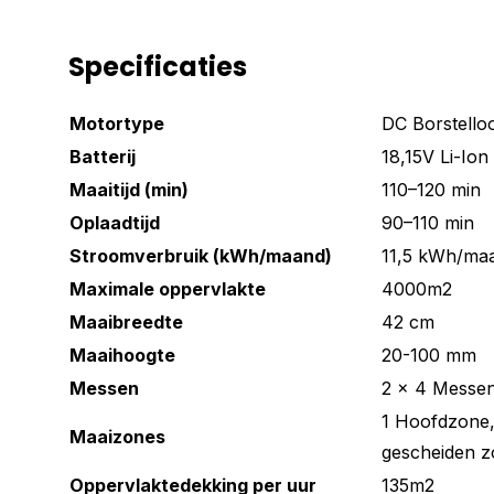
Specificaties
Motortype
DC Borstello
Batterij
18,15V Li-Ion
Maaitijd (min)
110–120 min
Oplaadtijd
90–110 min
Stroomverbruik (kWh/maand)
11,5 kWh/ma
Maximale oppervlakte
4000m2
Maaibreedte
42 cm
Maaihoogte
20-100 mm
Messen
2 x 4 Messe
1 Hoofdzone,
Maaizones
gescheiden z
Oppervlaktedekking per uur
135m2