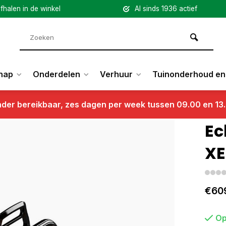
fhalen in de winkel
Al sinds 1936 actief
hap
Onderdelen
Verhuur
Tuinonderhoud en 
nder bereikbaar, zes dagen per week tussen 09.00 en 13
Ec
X
€60
Op