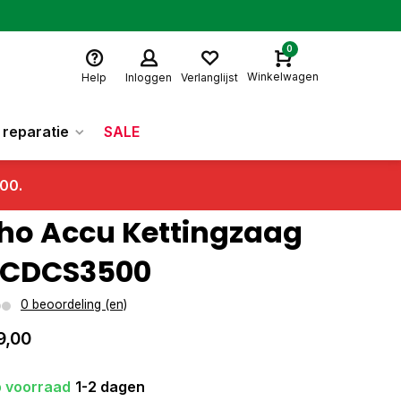
0
Winkelwagen
Help
Inloggen
Verlanglijst
reparatie
SALE
.00.
ho Accu Kettingzaag
ECDCS3500
0 beoordeling (en)
9,00
 voorraad
1-2 dagen