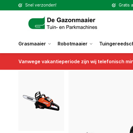
Snel verzonden!
Gratis a
Grasmaaier
Robotmaaier
Tuingereedsc
Vanwege vakantieperiode zijn wij telefonisch mi
Terug
Echo Accu Kettingzaag XECDCS3500