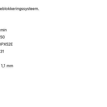
deblokkeringssysteem.
8 min
150
90PX52E
31
 1,1 mm