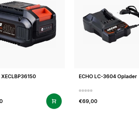
ij XECLBP36150
ECHO LC-3604 Oplader
0
€69,00