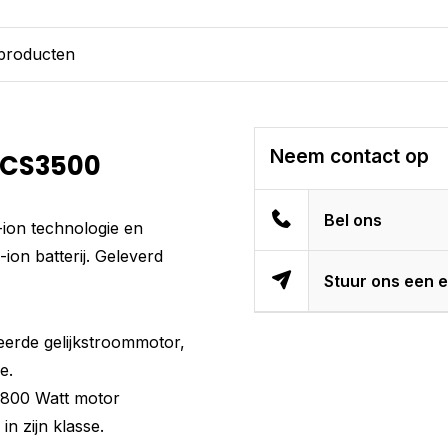
 producten
Neem contact op
DCS3500
Bel ons
ion technologie en
ion batterij. Geleverd
Stuur ons een e
eerde gelijkstroommotor,
e.
1.800 Watt motor
in zijn klasse.