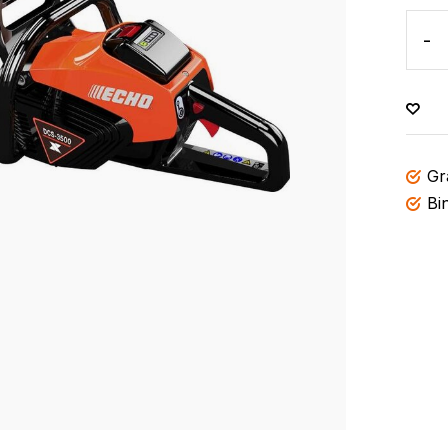
-
Gr
Bi