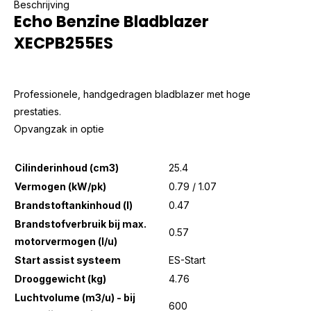
Beschrijving
Echo Benzine Bladblazer
XECPB255ES
Professionele, handgedragen bladblazer met hoge
prestaties.
Opvangzak in optie
Cilinderinhoud (cm3)
25.4
Vermogen (kW/pk)
0.79 / 1.07
Brandstoftankinhoud (l)
0.47
Brandstofverbruik bij max.
0.57
motorvermogen (l/u)
Start assist systeem
ES-Start
Drooggewicht (kg)
4.76
Luchtvolume (m3/u) - bij
600