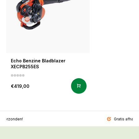
Echo Benzine Bladblazer
XECPB255ES
€419,00
l verzonden!
Gratis afhalen