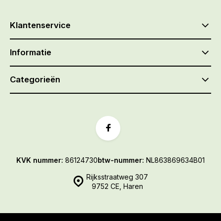
Klantenservice
Informatie
Categorieën
KVK nummer:
86124730
btw-nummer:
NL863869634B01
Rijksstraatweg 307
9752 CE, Haren