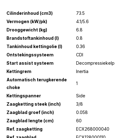
Cilinderinhoud (cm3)
73.5
Vermogen (kW/pk)
4.1/5.6
Drooggewicht (kg)
6.8
Brandstoftankinhoud (l)
0.8
Tankinhoud kettingolie (l)
0.36
Ontstekingssysteem
CDI
Start assist systeem
Decompressiekelp
Kettingrem
Inertia
Automatisch terugkerende
1
choke
Kettingspanner
Side
Zaagketting steek (inch)
3/8
Zaagblad groef (inch)
0.058
Zaagblad lengte (cm)
60
Ref. zaagketting
ECX268000040
Ref. zaagblad
ECX128000110