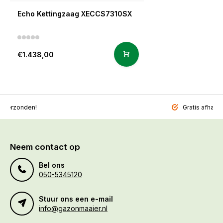
Echo Kettingzaag XECCS7310SX
€1.438,00
l verzonden!
Gratis afhalen
Neem contact op
Bel ons
050-5345120
Stuur ons een e-mail
info@gazonmaaier.nl