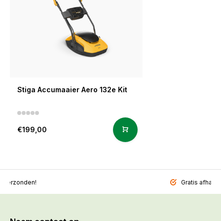
Stiga Accumaaier Aero 132e Kit
€199,00
l verzonden!
Gratis afhalen