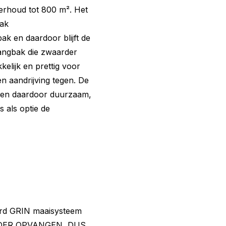
erhoud tot 800 m². Het
lak
k en daardoor blijft de
vangbak die zwaarder
lijk en prettig voor
n aandrijving tegen. De
t en daardoor duurzaam,
s als optie de
rd GRIN maaisysteem
DER OPVANGEN, DUS