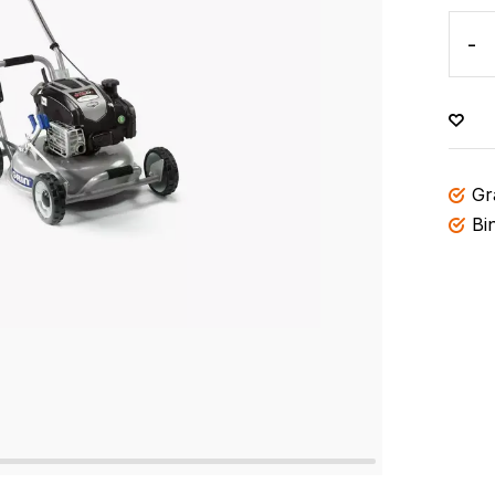
-
Gr
Bi