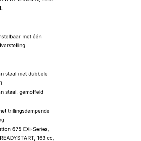
L
nstelbaar met één
verstelling
an staal met dubbele
g
an staal, gemoffeld
et trillingsdempende
ng
atton 675 EXi-Series,
t READYSTART, 163 cc,