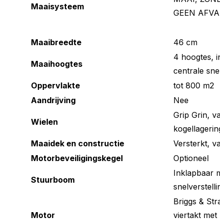
Maaisysteem
GEEN AFVA
Maaibreedte
46 cm
4 hoogtes, i
Maaihoogtes
centrale snel
Oppervlakte
tot 800 m2
Aandrijving
Nee
Grip Grin, v
Wielen
kogellagerin
Maaidek en constructie
Versterkt, v
Motorbeveiligingskegel
Optioneel
Inklapbaar m
Stuurboom
snelverstelli
Briggs & Str
Motor
viertakt me