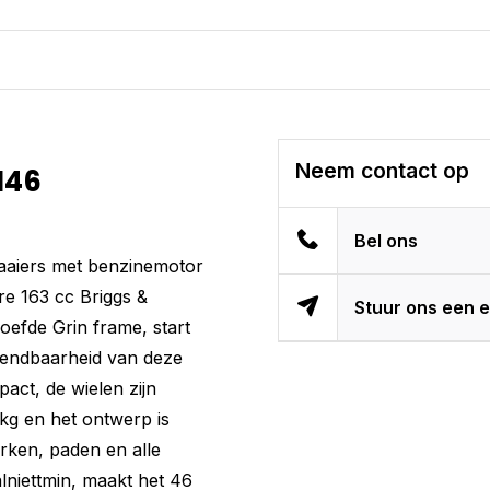
Neem contact op
M46
Bel ons
aaiers met benzinemotor
re 163 cc Briggs &
Stuur ons een e
efde Grin frame, start
endbaarheid van deze
act, de wielen zijn
kg en het ontwerp is
rken, paden en alle
lniettmin, maakt het 46