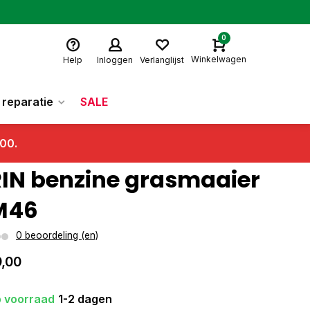
0
Winkelwagen
Help
Inloggen
Verlanglijst
reparatie
SALE
.00.
IN benzine grasmaaier
M46
0 beoordeling (en)
,00
 voorraad
1-2 dagen