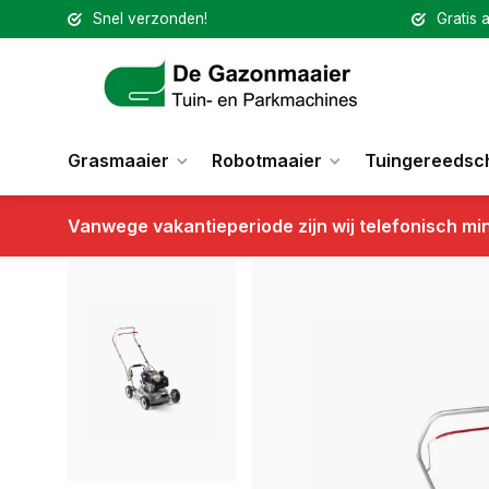
Snel verzonden!
Gratis a
Grasmaaier
Robotmaaier
Tuingereedsc
Vanwege vakantieperiode zijn wij telefonisch mi
Terug
GRIN benzine grasmaaier HM46