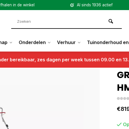
fhalen in de winkel
Al sinds 1936 actief
hap
Onderdelen
Verhuur
Tuinonderhoud en 
nder bereikbaar, zes dagen per week tussen 09.00 en 13
GR
H
€819
Op