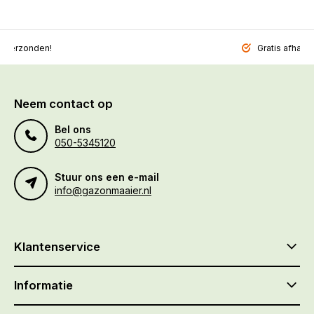
l verzonden!
Gratis afhalen
Neem contact op
Bel ons
050-5345120
Stuur ons een e-mail
info@gazonmaaier.nl
Klantenservice
Informatie