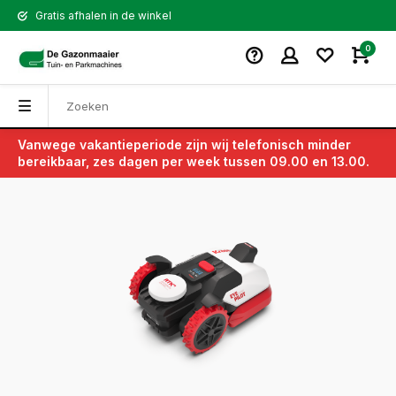
Gratis afhalen in de winkel
0
Vanwege vakantieperiode zijn wij telefonisch minder
Terug
bereikbaar, zes dagen per week tussen 09.00 en 13.00.