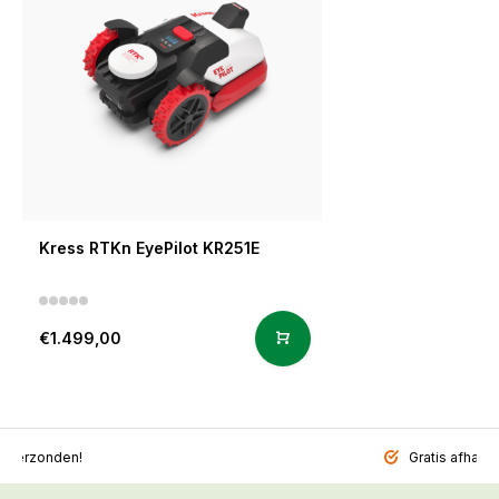
Kress RTKn EyePilot KR251E
€1.499,00
l verzonden!
Gratis afhalen