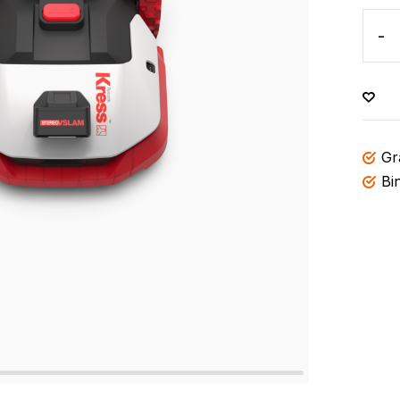
-
Gr
Bi