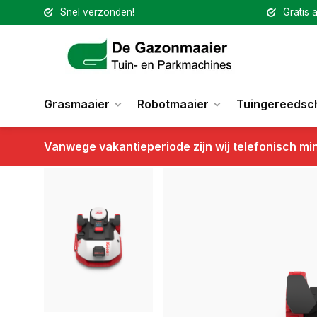
Snel verzonden!
Gratis a
Grasmaaier
Robotmaaier
Tuingereedsc
Vanwege vakantieperiode zijn wij telefonisch mi
Terug
Kress RTKn EyePilot KR271E