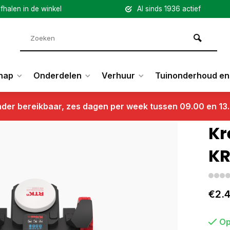
fhalen in de winkel
Al sinds 1936 actief
hap
Onderdelen
Verhuur
Tuinonderhoud en 
nder bereikbaar, zes dagen per week tussen 09.00 en 13
Kr
KR
€2.
Op