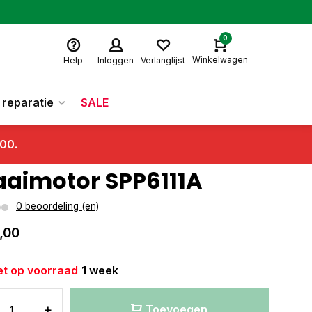
0
Winkelwagen
Help
Inloggen
Verlanglijst
reparatie
SALE
.00.
aimotor SPP6111A
0 beoordeling (en)
,00
et op voorraad
1 week
+
Toevoegen