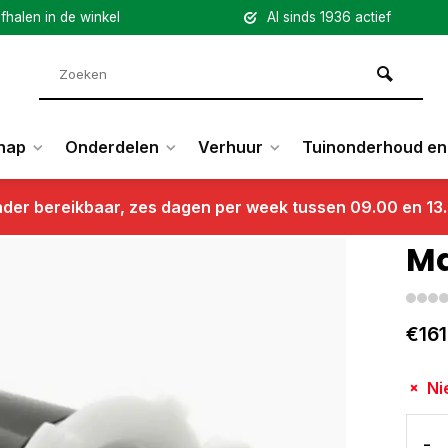
fhalen in de winkel
Al sinds 1936 actief
hap
Onderdelen
Verhuur
Tuinonderhoud en 
nder bereikbaar, zes dagen per week tussen 09.00 en 13
Ma
€161
Ni
-