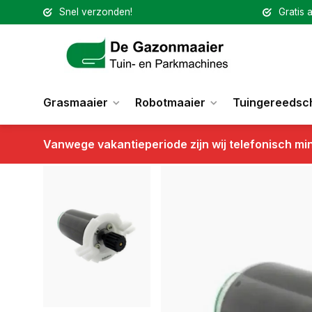
Snel verzonden!
Gratis a
Grasmaaier
Robotmaaier
Tuingereedsc
Vanwege vakantieperiode zijn wij telefonisch mi
Terug
Maaimotor SPP6111A