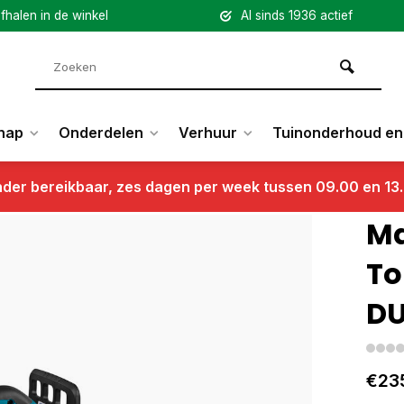
fhalen in de winkel
Al sinds 1936 actief
hap
Onderdelen
Verhuur
Tuinonderhoud en 
nder bereikbaar, zes dagen per week tussen 09.00 en 13
DUC252Z- Copy
Ma
To
DU
€23