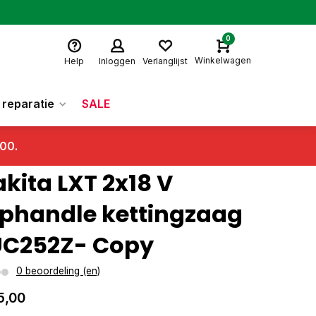
0
Winkelwagen
Help
Inloggen
Verlanglijst
reparatie
SALE
.00.
kita LXT 2x18 V
phandle kettingzaag
C252Z- Copy
0 beoordeling (en)
5,00