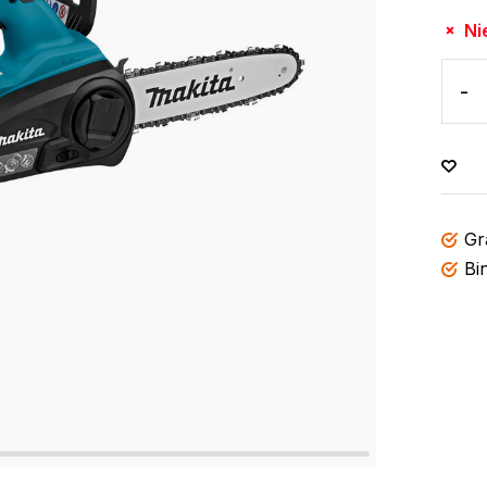
Ni
-
Gr
Bi