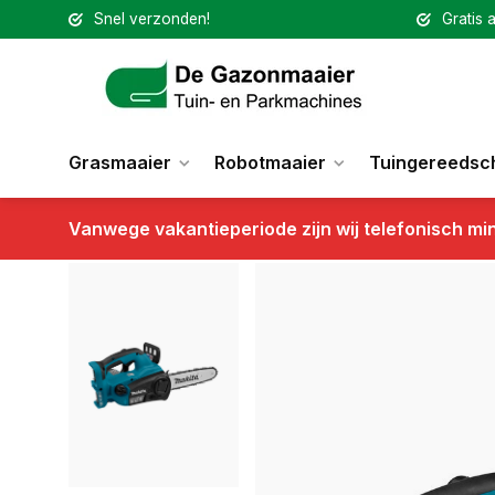
Snel verzonden!
Gratis a
Grasmaaier
Robotmaaier
Tuingereedsc
Vanwege vakantieperiode zijn wij telefonisch mi
Terug
Makita LXT 2x18 V Tophandle kettingzaag 