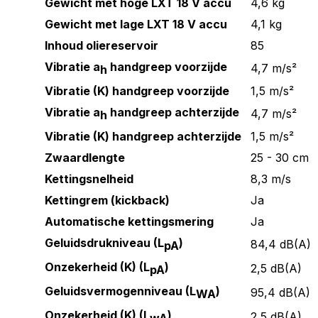
Gewicht met hoge LXT 18 V accu
4,6 kg
Gewicht met lage LXT 18 V accu
4,1 kg
Inhoud oliereservoir
85
Vibratie a
handgreep voorzijde
4,7 m/s²
h
Vibratie (K) handgreep voorzijde
1,5 m/s²
Vibratie a
handgreep achterzijde
4,7 m/s²
h
Vibratie (K) handgreep achterzijde
1,5 m/s²
Zwaardlengte
25 - 30 cm
Kettingsnelheid
8,3 m/s
Kettingrem (kickback)
Ja
Automatische kettingsmering
Ja
Geluidsdrukniveau (L
)
84,4 dB(A)
pA
Onzekerheid (K) (L
)
2,5 dB(A)
pA
Geluidsvermogenniveau (L
)
95,4 dB(A)
WA
Onzekerheid (K) (L
)
2,5 dB(A)