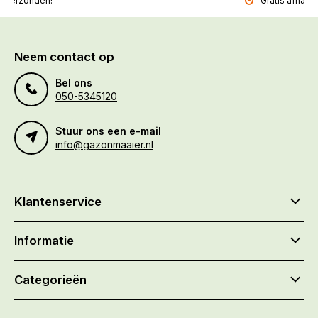
l verzonden!
Gratis afhalen
Neem contact op
Bel ons
050-5345120
Stuur ons een e-mail
info@gazonmaaier.nl
Klantenservice
Informatie
Categorieën