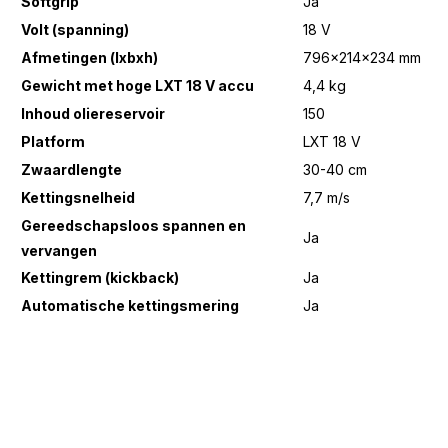
Softgrip
Ja
Volt (spanning)
18 V
Afmetingen (lxbxh)
796x214x234 mm
Gewicht met hoge LXT 18 V accu
4,4 kg
Inhoud oliereservoir
150
Platform
LXT 18 V
Zwaardlengte
30-40 cm
Kettingsnelheid
7,7 m/s
Gereedschapsloos spannen en
Ja
vervangen
Kettingrem (kickback)
Ja
Automatische kettingsmering
Ja