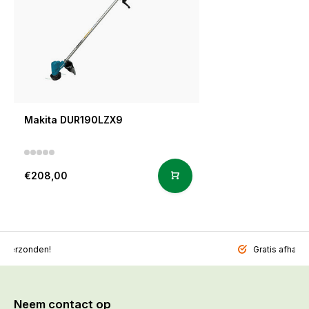
Makita DUR190LZX9
€208,00
l verzonden!
Gratis afhalen
Neem contact op