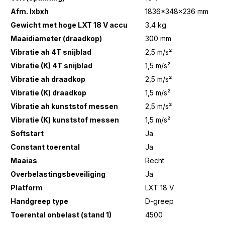
Afm. lxbxh
1836x348x236 mm
Gewicht met hoge LXT 18 V accu
3,4 kg
Maaidiameter (draadkop)
300 mm
Vibratie ah 4T snijblad
2,5 m/s²
Vibratie (K) 4T snijblad
1,5 m/s²
Vibratie ah draadkop
2,5 m/s²
Vibratie (K) draadkop
1,5 m/s²
Vibratie ah kunststof messen
2,5 m/s²
Vibratie (K) kunststof messen
1,5 m/s²
Softstart
Ja
Constant toerental
Ja
Maaias
Recht
Overbelastingsbeveiliging
Ja
Platform
LXT 18 V
Handgreep type
D-greep
Toerental onbelast (stand 1)
4500