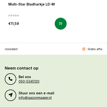
Multi-Star Bladharkje LD-M
€11,59
l verzonden!
Gratis afhalen
Neem contact op
Bel ons
050-5345120
Stuur ons een e-mail
info@gazonmaaier.nl