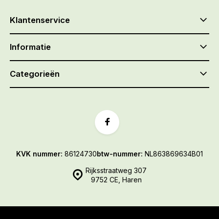
Klantenservice
Informatie
Categorieën
KVK nummer:
86124730
btw-nummer:
NL863869634B01
Rijksstraatweg 307
9752 CE, Haren