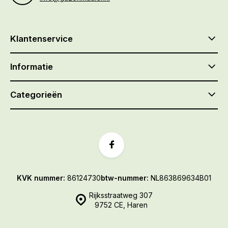
Klantenservice
Informatie
Categorieën
KVK nummer:
86124730
btw-nummer:
NL863869634B01
Rijksstraatweg 307
9752 CE, Haren