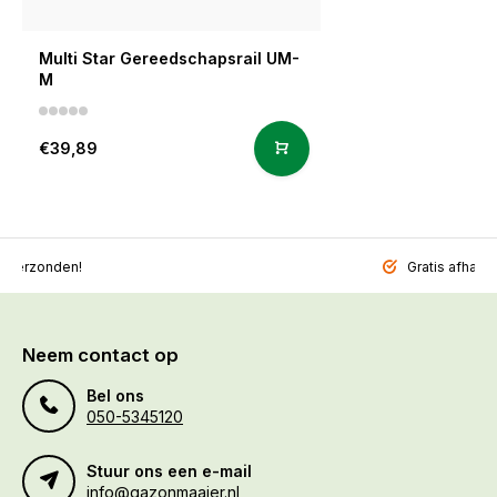
Multi Star Gereedschapsrail UM-
M
€39,89
l verzonden!
Gratis afhalen
Neem contact op
Bel ons
050-5345120
Stuur ons een e-mail
info@gazonmaaier.nl