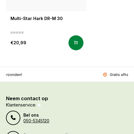
Multi-Star Hark DR-M 30
€20,99
l verzonden!
Gratis afhalen
Neem contact op
Klantenservice:
Bel ons
050-5345120