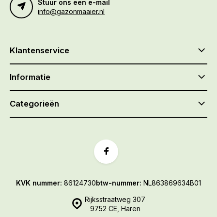
Stuur ons een e-mail
info@gazonmaaier.nl
Klantenservice
Informatie
Categorieën
KVK nummer:
86124730
btw-nummer:
NL863869634B01
Rijksstraatweg 307
9752 CE, Haren