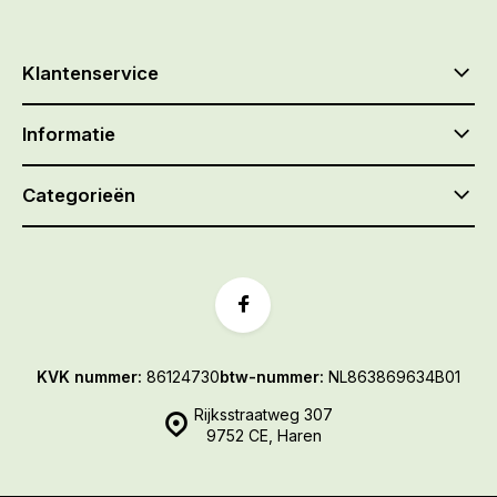
Klantenservice
Informatie
Categorieën
KVK nummer:
86124730
btw-nummer:
NL863869634B01
Rijksstraatweg 307
9752 CE, Haren