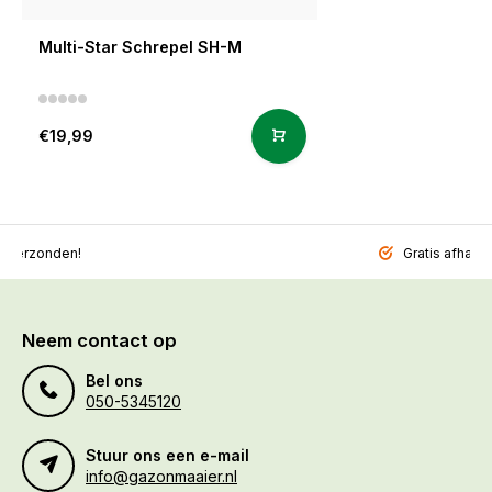
Multi-Star Schrepel SH-M
€19,99
l verzonden!
Gratis afhalen
Neem contact op
Bel ons
050-5345120
Stuur ons een e-mail
info@gazonmaaier.nl