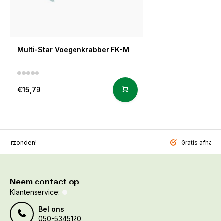
Multi-Star Voegenkrabber FK-M
€15,79
l verzonden!
Gratis afhalen
Neem contact op
Klantenservice:
Bel ons
050-5345120