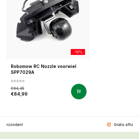
-10%
Robomow RC Nozzle voorwiel
SPP7029A
€94,45
€84,99
l verzonden!
Gratis afhalen