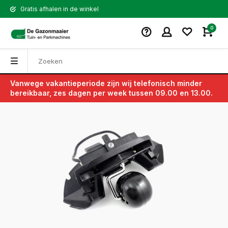
Gratis afhalen in de winkel
0
Vanwege vakantieperiode zijn wij telefonisch minder
Terug
bereikbaar, zes dagen per week tussen 09.00 en 13.00.