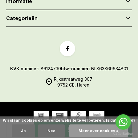
Informatie
Categorieën
KVK nummer:
86124730
btw-nummer:
NL863869634B01
Rijksstraatweg 307
9752 CE, Haren
Wij slaan cookies op om onze website te verbeteren. Is dat akkoord?
© De Gazonmaaier
- Theme made by
Webdinge.nl
Sitemap
Toevoegen
Ja
Nee
Meer over cookies »