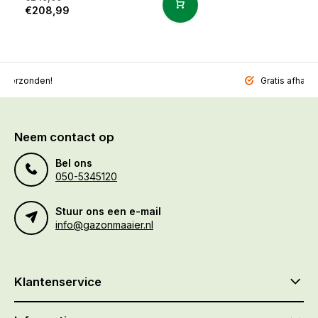
€208,99
l verzonden!
Gratis afhalen
Neem contact op
Bel ons
050-5345120
Stuur ons een e-mail
info@gazonmaaier.nl
Klantenservice