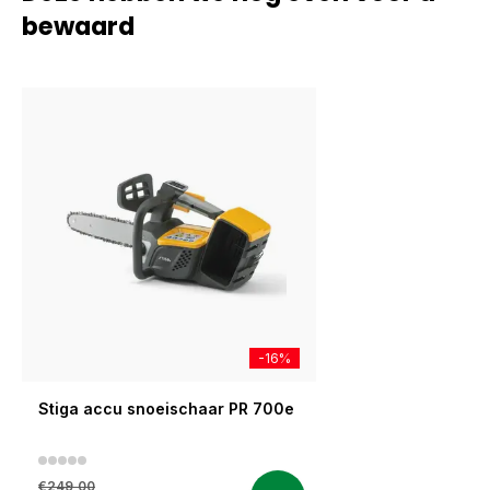
bewaard
-16%
Stiga accu snoeischaar PR 700e
€249,00