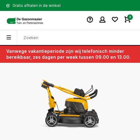
Gratis afhalen in de winkel
0
Vanwege vakantieperiode zijn wij telefonisch minder
Terug
bereikbaar, zes dagen per week tussen 09.00 en 13.00.