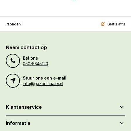
l verzonden!
Gratis afhalen
Neem contact op
Bel ons
050-5345120
Stuur ons een e-mail
info@gazonmaaier.nl
Klantenservice
Informatie