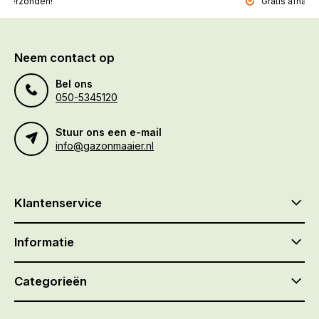
l verzonden!
Gratis afhalen
Neem contact op
Bel ons
050-5345120
Stuur ons een e-mail
info@gazonmaaier.nl
Klantenservice
Informatie
Categorieën