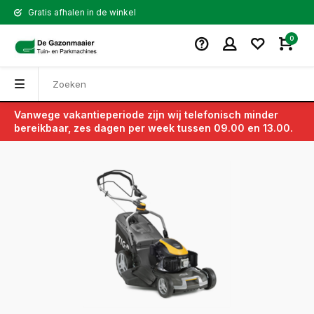
Gratis afhalen in de winkel
0
Vanwege vakantieperiode zijn wij telefonisch minder
Terug
bereikbaar, zes dagen per week tussen 09.00 en 13.00.