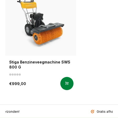
Stiga Benzineveegmachine SWS
800 G
€999,00
l verzonden!
Gratis afhalen