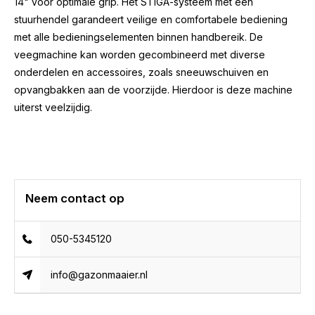
14" voor optimale grip. Het STIGA-systeem met
één
stuurhendel garandeert veilige en comfortabele bediening
met alle bedieningselementen binnen handbereik. De
veegmachine kan worden gecombineerd met diverse
onderdelen en accessoires, zoals sneeuwschuiven en
opvangbakken aan de voorzijde. Hierdoor is deze machine
uiterst veelzijdig.
Neem contact op
050-5345120
info@gazonmaaier.nl