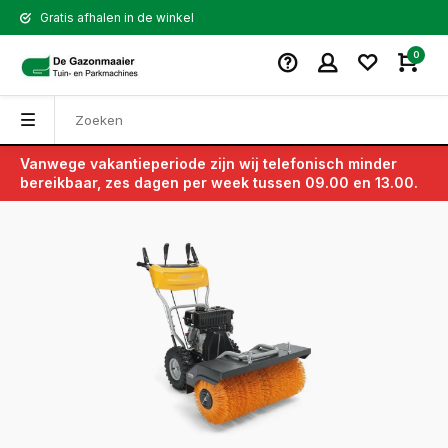
Gratis afhalen in de winkel
0
Vanwege vakantieperiode zijn wij telefonisch minder
Terug
bereikbaar, zes dagen per week tussen 09.00 en 13.00.