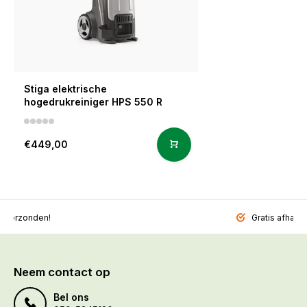
Stiga elektrische
hogedrukreiniger HPS 550 R
€449,00
l verzonden!
Gratis afhalen
Neem contact op
Bel ons