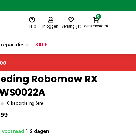
0
Winkelwagen
Help
Inloggen
Verlanglijst
reparatie
SALE
.00.
eding Robomow RX
PWS0022A
0 beoordeling (en)
,99
 voorraad
1-2 dagen