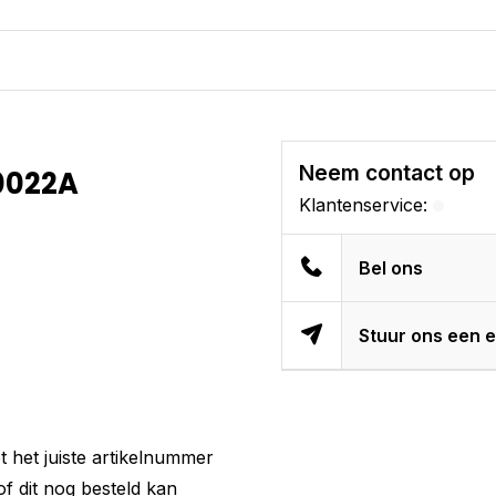
Neem contact op
0022A
Klantenservice:
Bel ons
Stuur ons een e
 het juiste artikelnummer
f dit nog besteld kan