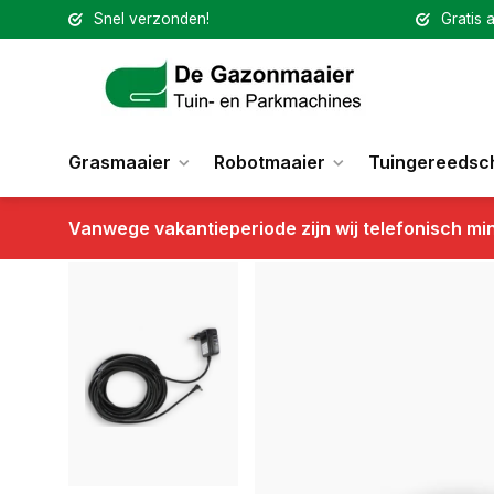
Snel verzonden!
Gratis a
Grasmaaier
Robotmaaier
Tuingereedsc
Vanwege vakantieperiode zijn wij telefonisch mi
Terug
Voeding Robomow RX SPWS0022A