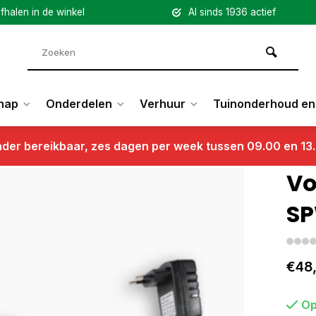
fhalen in de winkel
Al sinds 1936 actief
hap
Onderdelen
Verhuur
Tuinonderhoud en 
nder bereikbaar, zes dagen per week tussen 09.00 en 13
Vo
S
€48
Op