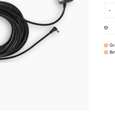
-
Gr
Bi