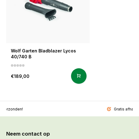
Wolf Garten Bladblazer Lycos
40/740 B
€189,00
l verzonden!
Gratis afhalen
Neem contact op