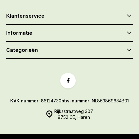
Klantenservice
Informatie
Categorieën
KVK nummer:
86124730
btw-nummer:
NL863869634B01
Rijksstraatweg 307
9752 CE, Haren