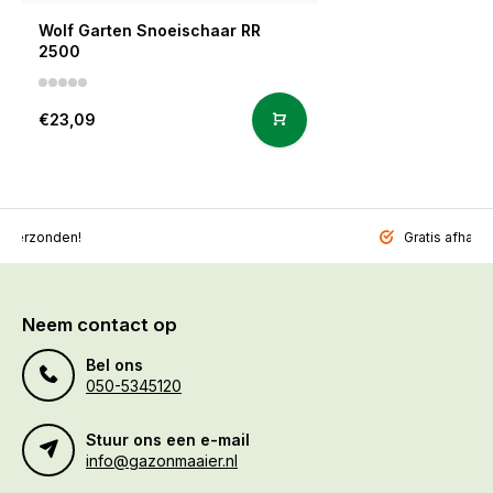
Wolf Garten Snoeischaar RR
2500
€23,09
l verzonden!
Gratis afhalen
Neem contact op
Bel ons
050-5345120
Stuur ons een e-mail
info@gazonmaaier.nl