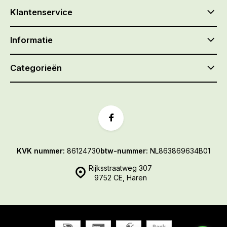
Klantenservice
Informatie
Categorieën
KVK nummer:
86124730
btw-nummer:
NL863869634B01
Rijksstraatweg 307
9752 CE, Haren