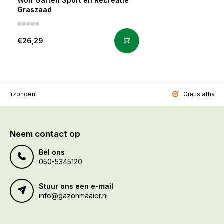
Wolf Garten Sport en Recreatie
Graszaad
€26,29
l verzonden!
Gratis afhalen
Neem contact op
Bel ons
050-5345120
Stuur ons een e-mail
info@gazonmaaier.nl