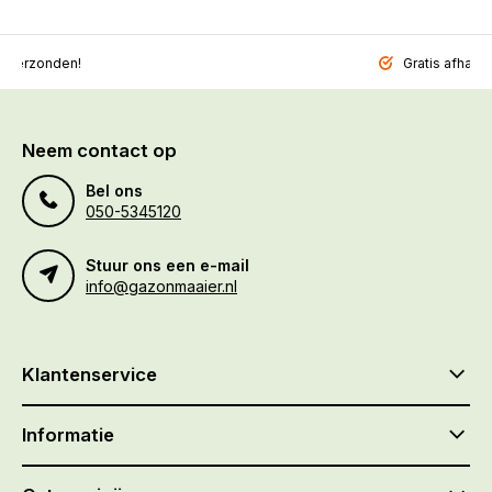
l verzonden!
Gratis afhalen
Neem contact op
Bel ons
050-5345120
Stuur ons een e-mail
info@gazonmaaier.nl
Klantenservice
Informatie