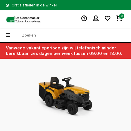
Gratis afhalen in de winkel
0
Vanwege vakantieperiode zijn wij telefonisch minder
Terug
bereikbaar, zes dagen per week tussen 09.00 en 13.00.