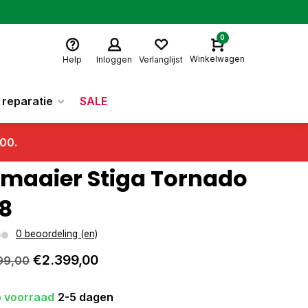
0
Winkelwagen
Help
Inloggen
Verlanglijst
reparatie
SALE
.00.
tmaaier Stiga Tornado
8
0 beoordeling (en)
€2.399,00
99,00
 voorraad
2-5 dagen