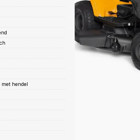
end
sch
 met hendel