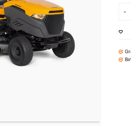
-
Gr
Bi