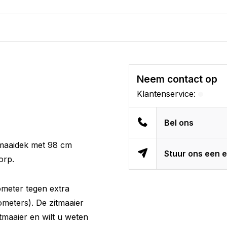
Neem contact op
Klantenservice:
Bel ons
maaidek met 98 cm
Stuur ons een e
worp.
lometer tegen extra
ometers). De zitmaaier
itmaaier en wilt u weten