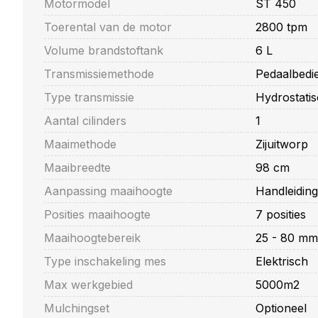
Motormodel
ST 450
Toerental van de motor
2800 tpm
Volume brandstoftank
6 L
Transmissiemethode
Pedaalbedi
Type transmissie
Hydrostati
Aantal cilinders
1
Maaimethode
Zijuitworp
Maaibreedte
98 cm
Aanpassing maaihoogte
Handleiding
Posities maaihoogte
7 posities
Maaihoogtebereik
25 - 80 mm
Type inschakeling mes
Elektrisch
Max werkgebied
5000m2
Mulchingset
Optioneel