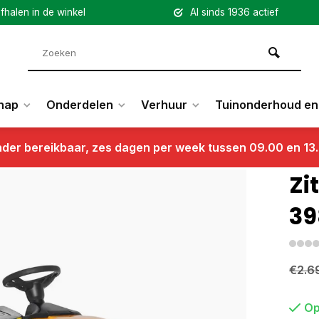
fhalen in de winkel
Al sinds 1936 actief
hap
Onderdelen
Verhuur
Tuinonderhoud en 
nder bereikbaar, zes dagen per week tussen 09.00 en 13
Zi
39
€2.6
Op