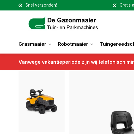
Snel verzonden!
Gratis a
Grasmaaier
Robotmaaier
Tuingereedsc
Vanwege vakantieperiode zijn wij telefonisch mi
Terug
Zitmaaier Stiga Tornado 398